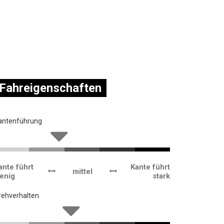
Fahreigenschaften
antenführung
ante führt
Kante führt
mittel
enig
stark
rehverhalten