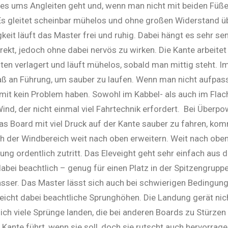
n es ums Angleiten geht und, wenn man nicht mit beiden Füß
Es gleitet scheinbar mühelos und ohne großen Widerstand üb
t läuft das Master frei und ruhig. Dabei hängt es sehr se
rekt, jedoch ohne dabei nervös zu wirken. Die Kante arbeitet
en verlagert und läuft mühelos, sobald man mittig steht. 
aß an Führung, um sauber zu laufen. Wenn man nicht aufpass
amit kein Problem haben. Sowohl im Kabbel- als auch im Fla
nd, der nicht einmal viel Fahrtechnik erfordert.
Bei Überpow
das Board mit viel Druck auf der Kante sauber zu fahren, komm
ich der Windbereich weit nach oben erweitern. Weit nach ob
ung ordentlich zutritt. Das Eleveight geht sehr einfach aus 
abei beachtlich – genug für einen Platz in der Spitzengruppe
asser. Das Master lässt sich auch bei schwierigen Bedingu
eicht dabei beachtliche Sprunghöhen. Die Landung gerät nic
h viele Sprünge landen, die bei anderen Boards zu Stürzen f
 Kante führt, wenn sie soll, doch sie rutscht auch hervorrag