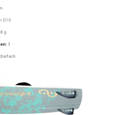
cm
m G10
88 g
nen:
3
dreifach