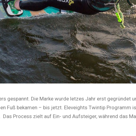
ers gespannt. Die Marke wurde letzes Jahr erst gegründet 
den Fuß bekamen – bis jetzt. Eleveights Twintip Programm is
.
Das Process zielt auf Ein- und Aufsteiger, während das Mas