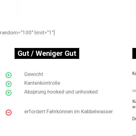
random=“100″ limit=“1″]
Gut / Weniger Gut
Gewicht
K
Kantenkontrolle
Absprung hooked und unhooked
K
w
erfordert Fahrkönnen im Kabbelwasser
D