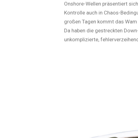
Onshore-Wel­len präsentiert sic
Kontrolle auch in Chaos-­Beding
gro­ßen Tagen kommt das Wam ers
Da haben die gestreckten Down-t
un­kom­pli­zierte, fehlerverzeihe