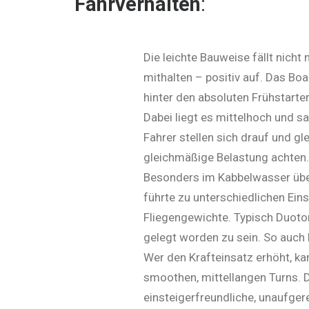
Fahrverhalten
:
Die leichte Bauweise fällt nicht
mithalten – positiv auf. Das Boa
hinter den absoluten Frühstarter
Dabei liegt es mittelhoch und s
Fahrer stellen sich drauf und g
gleichmäßige Be­las­tung achten.
Besonders im Kabbelwas­ser üb
führte zu unterschiedlichen Ein
Fliegen­ge­wich­te. Typisch Du
gelegt worden zu sein. So auch 
Wer den Kraft­einsatz erhöht, 
smoo­then, mittellangen Turns. Da
einstei­ger­freund­li­che, unaufg