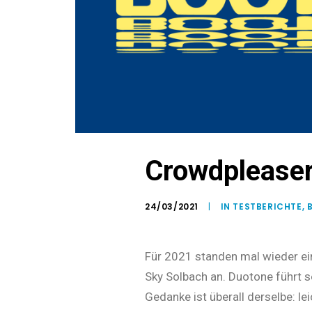
Crowdplease
24/03/2021
|
IN
TESTBERICHTE
,
Für 2021 standen mal wieder e
Sky Sol­bach an. Duotone führt s
Gedanke ist überall derselbe: le