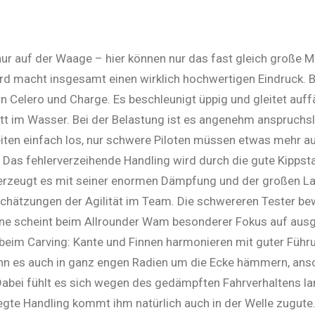
 nur auf der Waage – hier können nur das fast gleich große M
rd macht insgesamt einen wirklich hochwer­ti­gen Eindruck. B
n Celero und Charge. Es beschleunigt üppig und gleitet auffä
att im Wasser. Bei der Belastung ist es angenehm anspruchs­
leiten einfach los, nur schwere Piloten müssen etwas mehr au
 Das fehlerverzeihende Handling wird durch die gute Kippstab
erzeugt es mit seiner enormen Dämpfung und der großen La
schätzungen der Agilität im Team. Die schwereren Tester bew
otone scheint beim Allrounder Wam besonderer Fokus auf au
beim Carving: Kante und Finnen harmonieren mit guter Füh­ru
kann es auch in ganz engen Radien um die Ecke hämmern, ans
bei fühlt es sich wegen des ge­dämpften Fahr­ver­hal­tens lang
eregte Hand­ling kommt ihm na­türlich auch in der Welle zugute.