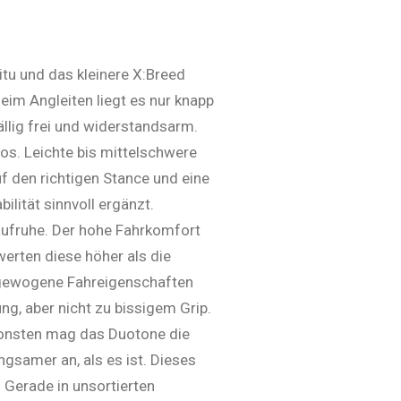
itu und das kleinere X:Breed
eim Angleiten liegt es nur knapp
llig frei und widerstands­arm.
los. Leichte bis mittelschwere
f den richtigen Stance und eine
ilität sinnvoll ergänzt.
ufruhe. Der hohe Fahrkomfort
erten diese höher als die
sgewogene Fahreigen­schaften
ng, aber nicht zu bissigem Grip.
onsten mag das Duo­to­ne die
­sa­mer an, als es ist. Die­ses
 Gerade in un­sortier­ten