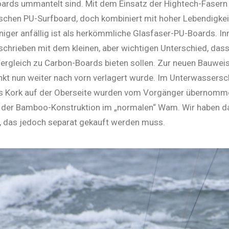
ards ummantelt sind. Mit dem Einsatz der Hightech-Fasern v
ischen PU-Surfboard, doch kombiniert mit hoher Lebendigkei
­ni­ger anfällig ist als herkömmliche Glas­faser-PU-Boards. 
chrieben mit dem kleinen, aber wichtigen Unterschied, das
ergleich zu Carbon-Boards bieten sollen. Zur neuen Bauweis
nkt nun weiter nach vorn verlagert wurde. Im Unterwassersch
us Kork auf der Oberseite wurden vom Vorgänger übernom
mit der Bamboo-Konstruktion im „normalen“ Wam. Wir haben
, das jedoch separat gekauft werden muss.