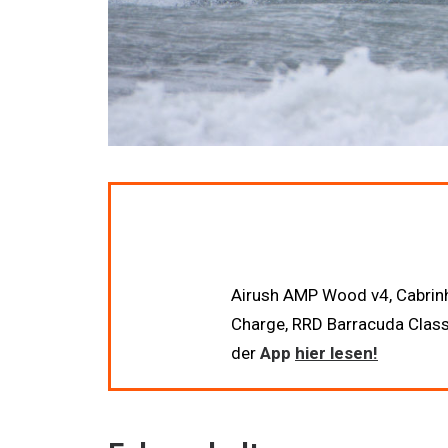
Airush AMP Wood v4, Cabrinh
Charge, RRD Barracuda Classi
der
App
hier lesen!