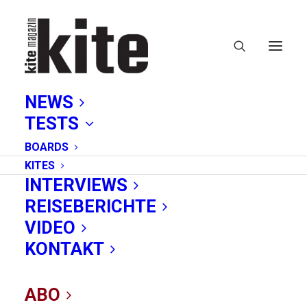
NEWS
TESTS
BOARDS
KITES
INTERVIEWS
REISEBERICHTE
VIDEO
Sprungbrett: Reedin
KONTAKT
KevPro
ABO