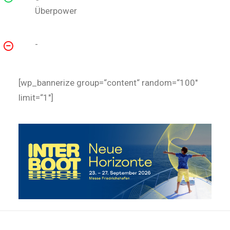
Überpower
-
[wp_bannerize group=“content“ random=“100″
limit=“1″]