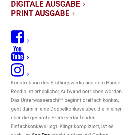
27/02/2021
|
IN
TESTBERICHTE
,
BOARDS
|
BY KITE-REDAKTION
DIGITALE AUSGABE
PRINT AUSGABE
Im Test vom
Supermodel
(
hier gehts zu unserem
Test
) konnten wir feststellen, dass ein
Reedin
in
Expertenhänden zur Waffe werden kann, sich aber
auch beim Freeriden richtig gut schlägt. Da lag es
nahe, Kevins Board mal näher unter die Lupe zu
nehmen, um he­rauszufinden, wie viel Spaß man
als Freerider damit haben kann. Bei der
Konstruktion des Erstlingswerks aus dem Hause
Reedin ist erheblicher Aufwand betrieben worden.
Das Unterwasserschiff beginnt dreifach konkav,
geht dann in eine Doppelkonkave über, die in einer
über die gesamte Breite verlaufenden
Einfachkonkave liegt. Klingt kompliziert, ist es