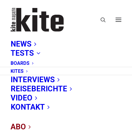
NEWS
TESTS
BOARDS
KITES
INTERVIEWS
REISEBERICHTE
VIDEO
Tricks bei Trouble:
KONTAKT
Notlandung
ABO