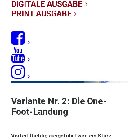
(Variante Nr. 2)
DIGITALE AUSGABE
PRINT AUSGABE
12/10/2019
|
IN
NEWS
,
SERVICE
,
FEATURES
|
BY KITE-
REDAKTION
Variante Nr. 2: Die One-
Foot-Landung
Vorteil
: Richtig ausgeführt wird ein Sturz