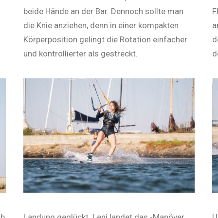
beide Hände an der Bar. Dennoch sollte man
F
die Knie anziehen, denn in einer kompakten
a
Körperposition gelingt die Rotation einfacher
d
und kontrollierter als gestreckt.
d
ab
Landung geglückt. Leni landet das -Manöver
U