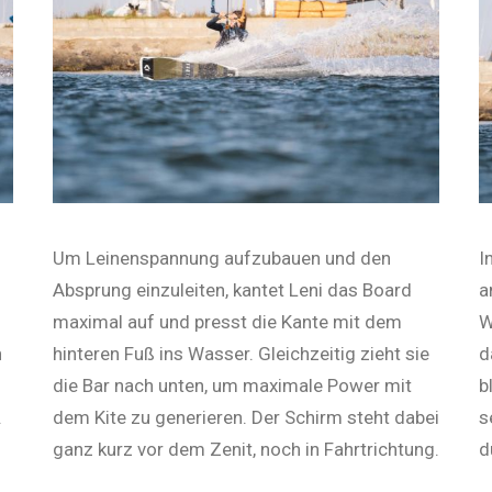
Um Leinenspannung aufzubauen und den
I
Absprung einzuleiten, kantet Leni das Board
a
maximal auf und presst die Kante mit dem
W
h
hinteren Fuß ins Wasser. Gleichzeitig zieht sie
d
die Bar nach unten, um ma­xi­male Power mit
b
.
dem Kite zu generieren. Der Schirm steht dabei
s
ganz kurz vor dem Zenit, noch in Fahrtrichtung.
d