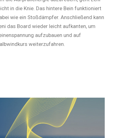
eicht in die Knie. Das hintere Bein funktioniert
abei wie ein Stoß­­dämp­fer. Anschließend kann
eni das Board ­wieder leicht aufkanten, um
einen­span­nung ­aufzubauen und auf
albwindkurs wei­terzufahren.