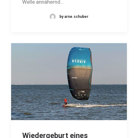
Welle annähernd…
by arne.schuber
Wiedergeburt eines