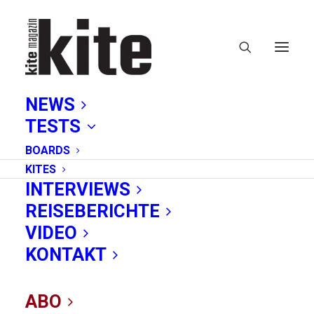
NEWS
TESTS
BOARDS
KITES
INTERVIEWS
REISEBERICHTE
VIDEO
Nano-Upgrade:
KONTAKT
Cabrinha
ABO