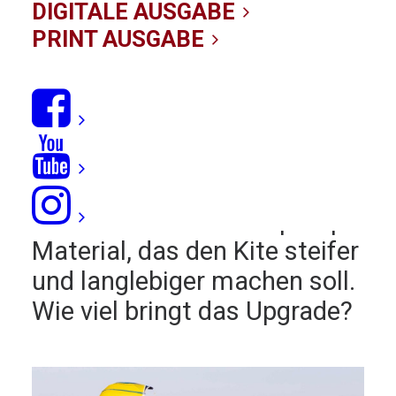
Switchblade 2020
DIGITALE AUSGABE
PRINT AUSGABE
08/12/2019
|
IN
TESTBERICHTE
,
KITES
,
FREERIDE/FREESTYLE
,
FREERIDE
|
BY KITE-REDAKTION
Bewährter Shape, neues
Material:
Cabrinha
setzt
beim 2020er-
Switchblade
auf ein neues Nano-Ripstop-
Material, das den Kite steifer
und langlebiger machen soll.
Wie viel bringt das Upgrade?