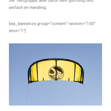
der Testgruppe, aber dafür sehr gutmütig und
einfach im Handling.
[wp_bannerize group=“content“ random=“100″
limit=“1″]