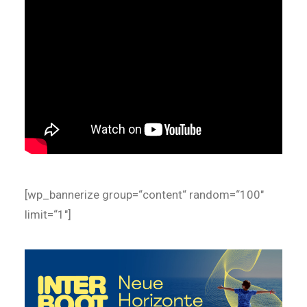
[wp_bannerize group=“content“ random=“100″
limit=“1″]